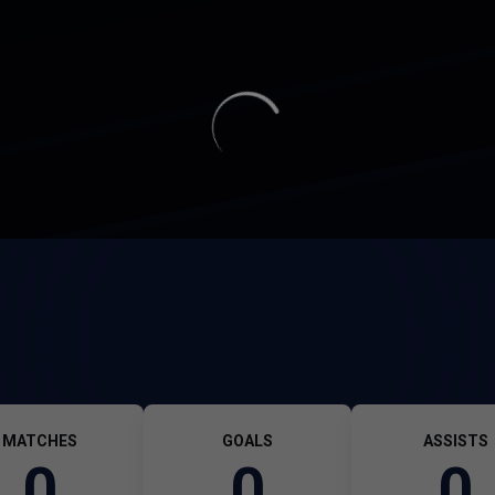
MATCHES
GOALS
ASSISTS
0
0
0