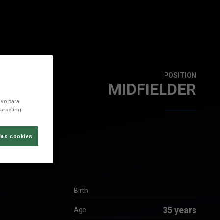
POSITION
MIDFIELDER
ivo para
arketing.
las cookies
Birth
35 years
Age