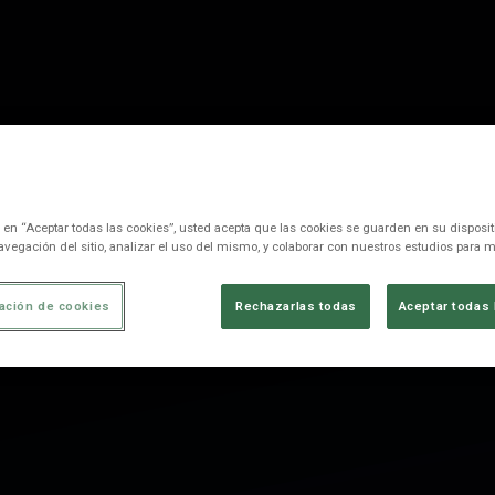
c en “Aceptar todas las cookies”, usted acepta que las cookies se guarden en su disposit
avegación del sitio, analizar el uso del mismo, y colaborar con nuestros estudios para m
ación de cookies
Rechazarlas todas
Aceptar todas 