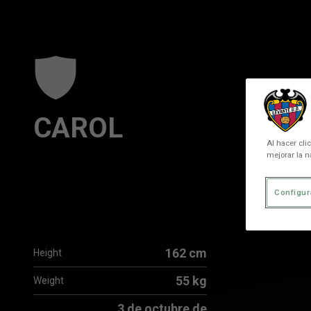
Skip to main content
CAROL
Al hacer cli
mejorar la n
Configur
162 cm
Height
55 kg
Weight
3 de octubre de