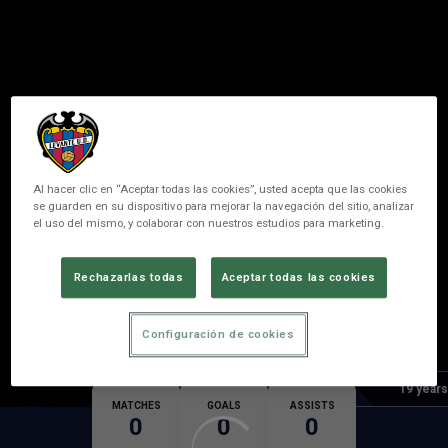
Al hacer clic en “Aceptar todas las cookies”, usted acepta que las cookies
se guarden en su dispositivo para mejorar la navegación del sitio, analizar
el uso del mismo, y colaborar con nuestros estudios para marketing.
35
D. LUQUE
Rechazarlas todas
Aceptar todas las cookies
POSITION
MIDFIELDER
Configuración de cookies
Birth
Age
19 years
MATCHES
GOALS
ASSISTS
0
0
0