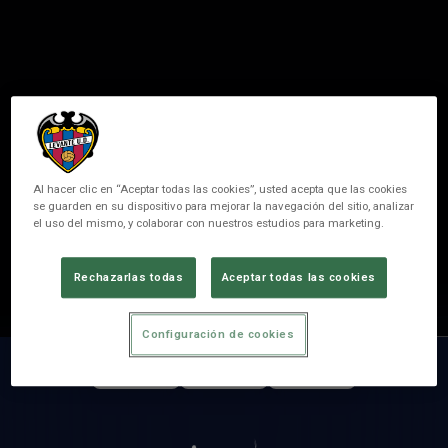
Al hacer clic en “Aceptar todas las cookies”, usted acepta que las cookies
se guarden en su dispositivo para mejorar la navegación del sitio, analizar
el uso del mismo, y colaborar con nuestros estudios para marketing.
23
ESTHER
Rechazarlas todas
Aceptar todas las cookies
POSITION
MIDFIELDER
Configuración de cookies
MATCHES
GOALS
ASSISTS
0
0
0