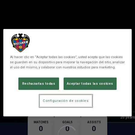
Al hacer clic en “Aceptar todas las cookies”, usted acepta que las cookies
se guarden en su dispositivo para mejorar la navegación del sitio, analizar
el uso del mismo, y colaborar con nuestros estudios para marketing.
7
ETHAN
Rechazarlas todas
Aceptar todas las cookies
POSITION
FORWARDER
Configuración de cookies
Birth
Age
20 years
MATCHES
GOALS
ASSISTS
0
0
0