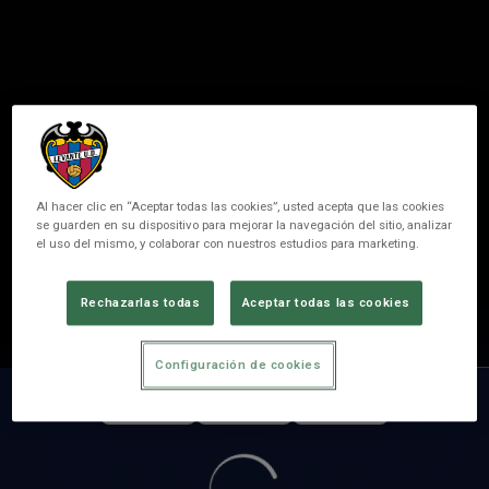
Al hacer clic en “Aceptar todas las cookies”, usted acepta que las cookies
se guarden en su dispositivo para mejorar la navegación del sitio, analizar
el uso del mismo, y colaborar con nuestros estudios para marketing.
9
HENAR MOLINA
Rechazarlas todas
Aceptar todas las cookies
POSITION
FORWARDER
Configuración de cookies
MATCHES
GOALS
ASSISTS
0
0
0