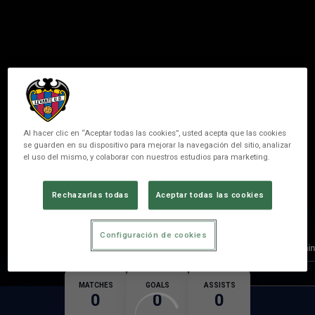
Al hacer clic en “Aceptar todas las cookies”, usted acepta que las cookies
se guarden en su dispositivo para mejorar la navegación del sitio, analizar
el uso del mismo, y colaborar con nuestros estudios para marketing.
HOLME
Rechazarlas todas
Aceptar todas las cookies
POSITION
FORWARDER
Configuración de cookies
Country
Spain
Nationality
MATCHES
GOALS
ASSISTS
0
0
0