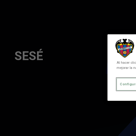
Skip to main content
SESÉ
Al hacer cli
mejorar la n
Configur