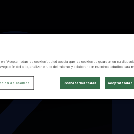
2
c en “Aceptar todas las cookies”, usted acepta que las cookies se guarden en su disposit
avegación del sitio, analizar el uso del mismo, y colaborar con nuestros estudios para m
ación de cookies
Rechazarlas todas
Aceptar todas 