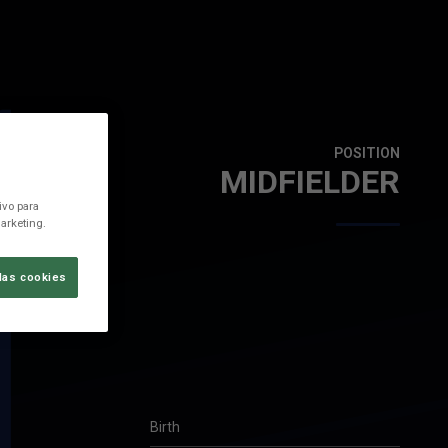
1
POSITION
MIDFIELDER
ivo para
arketing.
las cookies
Birth