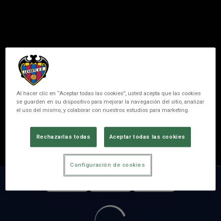
Al hacer clic en “Aceptar todas las cookies”, usted acepta que las cookies
se guarden en su dispositivo para mejorar la navegación del sitio, analizar
el uso del mismo, y colaborar con nuestros estudios para marketing.
10
TANIA
Rechazarlas todas
Aceptar todas las cookies
POSITION
FORWARDER
Configuración de cookies
MATCHES
GOALS
ASSISTS
0
0
0