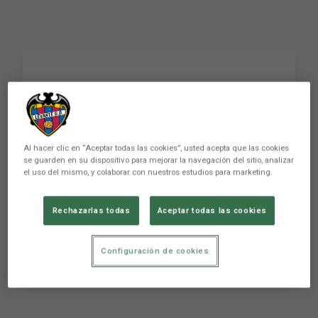
¿Cómo meter un gol
desde 55 metros? De
Frutos te lo cuenta en
Al hacer clic en “Aceptar todas las cookies”, usted acepta que las cookies
se guarden en su dispositivo para mejorar la navegación del sitio, analizar
primera persona
el uso del mismo, y colaborar con nuestros estudios para marketing.
Rechazarlas todas
Aceptar todas las cookies
¿Cómo meter un gol desde 55 metros? De
Frutos te lo cuenta en primera persona
Configuración de cookies