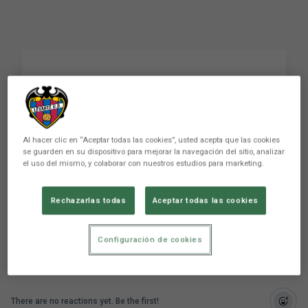
Conoce el día a día del
cuerpo técnico en
pretemporada
Al hacer clic en “Aceptar todas las cookies”, usted acepta que las cookies
se guarden en su dispositivo para mejorar la navegación del sitio, analizar
el uso del mismo, y colaborar con nuestros estudios para marketing.
Conoce el día a día del cuerpo técnico en
Rechazarlas todas
Aceptar todas las cookies
pretemporada
Configuración de cookies
There are no reactions yet. Be the first!