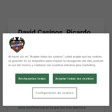
David Casinos, Ricardo
Ten y Óscar Ponce
ofrecen una nueva
Al hacer clic en “Aceptar todas las cookies”, usted acepta que las cookies
charla de Di_Capacidad
se guarden en su dispositivo para mejorar la navegación del sitio, analizar
el uso del mismo, y colaborar con nuestros estudios para marketing.
en Importaco
Rechazarlas todas
Aceptar todas las cookies
David Casinos, Ricardo Ten y Óscar Ponce
llevaron a cabo una nueva charla del Proyecto
Configuración de cookies
Di_Capacidad del Levante. La sede de
IMPORTACO de Beniparrell fue el escenario de
esta conferencia en la que los tres dieron a