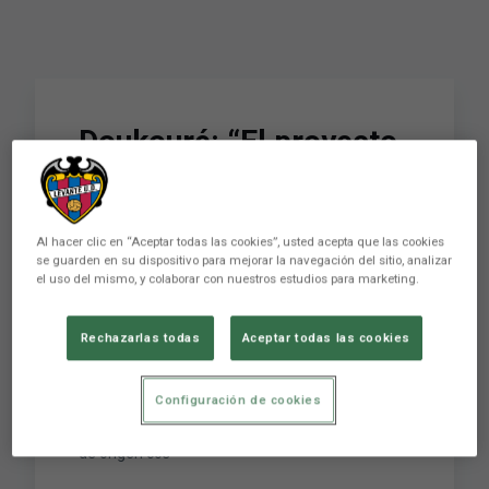
​Doukouré: “El proyecto
del Levante me gusta,
es un club con buena
Al hacer clic en “Aceptar todas las cookies”, usted acepta que las cookies
dinámica”
se guarden en su dispositivo para mejorar la navegación del sitio, analizar
el uso del mismo, y colaborar con nuestros estudios para marketing.
Por una vez los términos se invirtieron en el
Rechazarlas todas
Aceptar todas las cookies
protocolo que marca la presentación oficial de
un futbolista. Cheick Doukouré saltó al verde del
Configuración de cookies
Martínez Valero en la tarde de ayer en el partido
que cruzó al Levante y al Alavés. El mediocentro
de origen cos