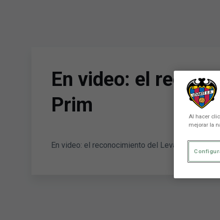
Skip to main content
En video: el recono
Prim
Al hacer cli
mejorar la n
En video: el reconocimiento del Levante UD a su 
Configur