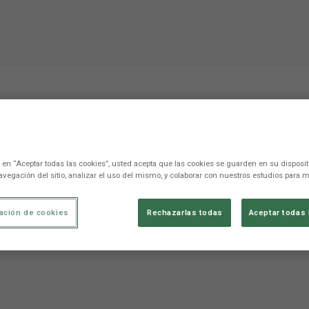
cimiento del Levante UD 
c en “Aceptar todas las cookies”, usted acepta que las cookies se guarden en su disposit
avegación del sitio, analizar el uso del mismo, y colaborar con nuestros estudios para m
capitana Sonia Prim
ación de cookies
Rechazarlas todas
Aceptar todas 