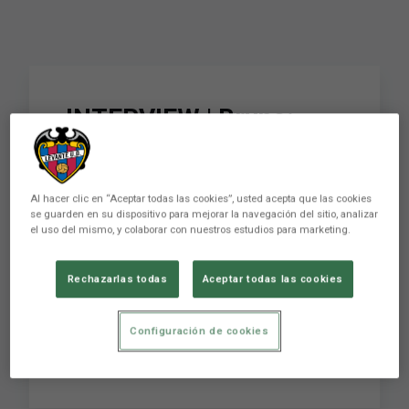
INTERVIEW | Bruno:
"The match against
Real Madrid was
Al hacer clic en “Aceptar todas las cookies”, usted acepta que las cookies
probably the best of my
se guarden en su dispositivo para mejorar la navegación del sitio, analizar
el uso del mismo, y colaborar con nuestros estudios para marketing.
career"
Rechazarlas todas
Aceptar todas las cookies
ENTREVISTA | Bruno: "Probablemente el partido
Configuración de cookies
contra el Real Madrid haya sido el mejor de mi
carrera"