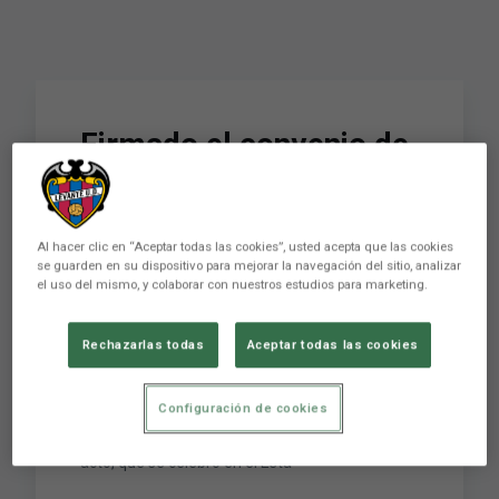
Firmado el convenio de
colaboración entre el
Levante UD y la
Al hacer clic en “Aceptar todas las cookies”, usted acepta que las cookies
Universidad Católica
se guarden en su dispositivo para mejorar la navegación del sitio, analizar
el uso del mismo, y colaborar con nuestros estudios para marketing.
El Presidente del Levante UD, Quico Catalán, y el
Rechazarlas todas
Aceptar todas las cookies
Rector de la Universidad Católica de Valencia
“San Vicente Mártir”, José Alfredo Peris,
Configuración de cookies
firmaron en el día de ayer un convenio de
colaboración entre ambas entidades. En este
acto, que se celebró en el Esta