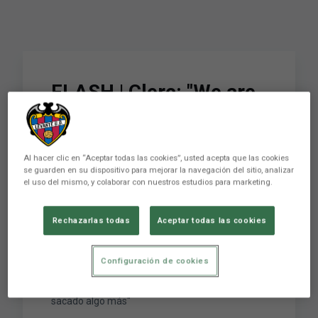
FLASH | Clerc: "We are
satisfied with the
team's attitude and
Al hacer clic en “Aceptar todas las cookies”, usted acepta que las cookies
dedication, we could
se guarden en su dispositivo para mejorar la navegación del sitio, analizar
el uso del mismo, y colaborar con nuestros estudios para marketing.
have got something
more from the game"
Rechazarlas todas
Aceptar todas las cookies
Configuración de cookies
FLASH | Clerc: "Es para estar satisfecho con la
actitud y el compromiso, podríamos haber
sacado algo más"