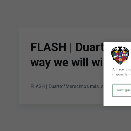
Skip to main content
FLASH | Duarte: “We
way we will win so
Al hacer cli
mejorar la n
FLASH | Duarte: "Merecimos más, si seguimos en
Configur