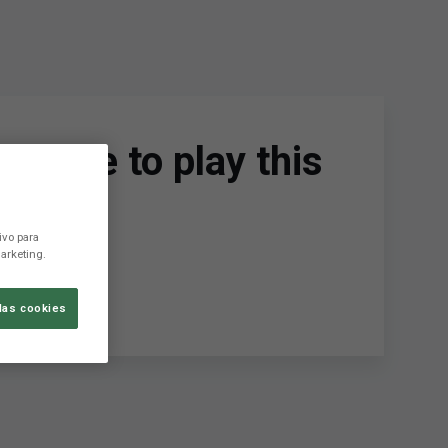
tinue to play this
ivo para
arketing.
las cookies