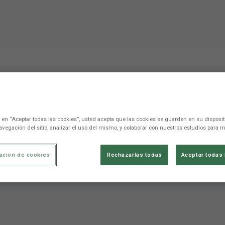
 deserved more, if we con
on”
c en “Aceptar todas las cookies”, usted acepta que las cookies se guarden en su disposit
avegación del sitio, analizar el uso del mismo, y colaborar con nuestros estudios para m
 esta línea vamos a ganar pronto"
ación de cookies
Rechazarlas todas
Aceptar todas 