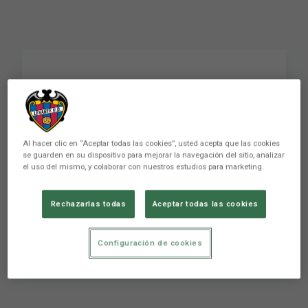
FLASH | Villacampa: "El
equipo compite, así da
gusto ver al Levante UD
Al hacer clic en “Aceptar todas las cookies”, usted acepta que las cookies
se guarden en su dispositivo para mejorar la navegación del sitio, analizar
Femenino"
el uso del mismo, y colaborar con nuestros estudios para marketing.
Rechazarlas todas
Aceptar todas las cookies
FLASH | Villacampa: "El equipo compite, así da
gusto ver al Levante UD Femenino"
Configuración de cookies