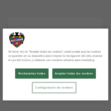
Fran Manzanara: "Es un
privilegio y un orgullo
poder jugar en el Ciutat
Al hacer clic en “Aceptar todas las cookies”, usted acepta que las cookies
se guarden en su dispositivo para mejorar la navegación del sitio, analizar
de València"
el uso del mismo, y colaborar con nuestros estudios para marketing.
Rechazarlas todas
Aceptar todas las cookies
Fran Manzanara: "Es un privilegio y un orgullo
poder jugar en el Ciutat de València"
Configuración de cookies