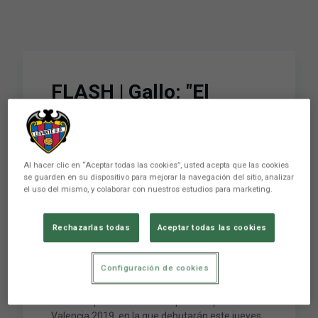
FLASH | Gallo: "El
Levante UD FS cuenta
con todos sus
aficionados para
Al hacer clic en “Aceptar todas las cookies”, usted acepta que las cookies
se guarden en su dispositivo para mejorar la navegación del sitio, analizar
celebrar un gran
el uso del mismo, y colaborar con nuestros estudios para marketing.
espectáculo en la Copa"
Rechazarlas todas
Aceptar todas las cookies
Configuración de cookies
El jugador del Levante UD Fútbol Sala Gallo hizo
un llamamiento a los aficionados granotas de
cara a su presencia en la Copa de España
Valencia 2019, en la que debutarán este jueves