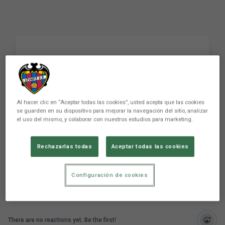
Helinho: "Con la fuerza
de todos saldremos de
esta situación"
Al hacer clic en “Aceptar todas las cookies”, usted acepta que las cookies
se guarden en su dispositivo para mejorar la navegación del sitio, analizar
el uso del mismo, y colaborar con nuestros estudios para marketing.
Helinho: "Con la fuerza de todos saldremos de
Rechazarlas todas
Aceptar todas las cookies
esta situación"
Configuración de cookies
There are no reactions yet. Be the first!