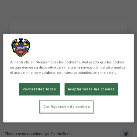
Jorge Miramón: "We're
going to Vigo with the
desire to win"
Al hacer clic en “Aceptar todas las cookies”, usted acepta que las cookies
se guarden en su dispositivo para mejorar la navegación del sitio, analizar
el uso del mismo, y colaborar con nuestros estudios para marketing.
Jorge Miramón: "Vamos a Vigo con todas las
Rechazarlas todas
Aceptar todas las cookies
ganas del mundo de ganar"
Configuración de cookies
There are no reactions yet. Be the first!