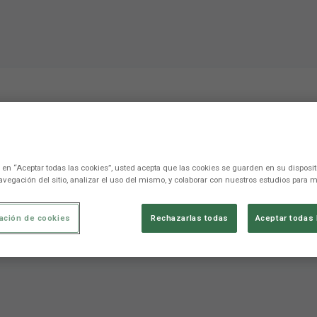
ás esperaba era volver, d
r al Levante UD"
c en “Aceptar todas las cookies”, usted acepta que las cookies se guarden en su disposit
avegación del sitio, analizar el uso del mismo, y colaborar con nuestros estudios para m
utar con mis compañeras y ayudar al Levante UD"
ación de cookies
Rechazarlas todas
Aceptar todas 