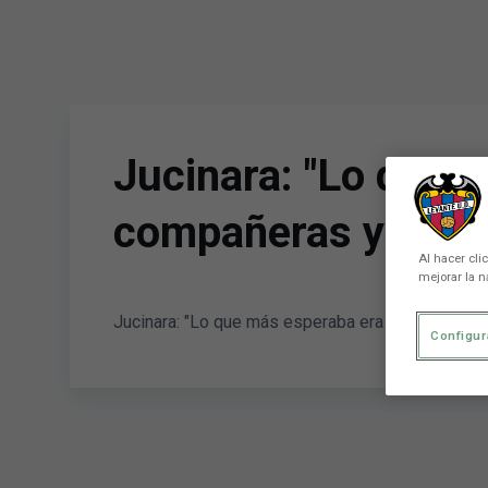
Skip to main content
Jucinara: "Lo que m
compañeras y ayuda
Al hacer cli
mejorar la n
Jucinara: "Lo que más esperaba era volver, disfr
Configur