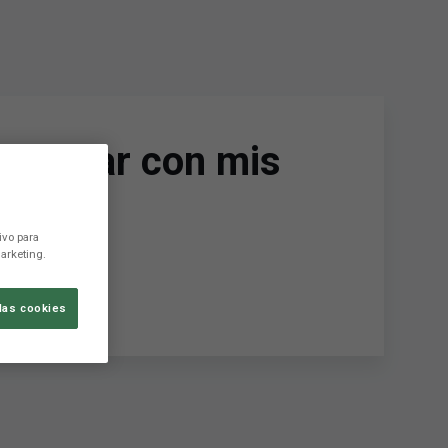
isfrutar con mis
ivo para
arketing.
las cookies