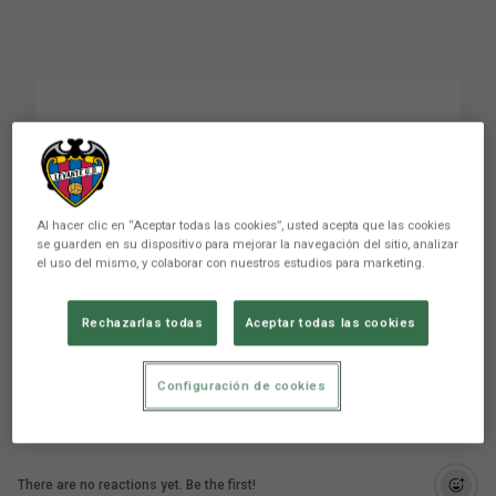
Levante UD y Fallas en
la previa de la semana
grande en Valencia
Al hacer clic en “Aceptar todas las cookies”, usted acepta que las cookies
se guarden en su dispositivo para mejorar la navegación del sitio, analizar
el uso del mismo, y colaborar con nuestros estudios para marketing.
Levante UD y Fallas en la previa de la semana
Rechazarlas todas
Aceptar todas las cookies
grande en Valencia
Configuración de cookies
There are no reactions yet. Be the first!