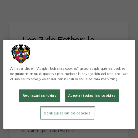
Los 7 de Esther: la
delantera habla de sus
objetivos con el
Al hacer clic en “Aceptar todas las cookies”, usted acepta que las cookies
Levante UD y la
se guarden en su dispositivo para mejorar la navegación del sitio, analizar
el uso del mismo, y colaborar con nuestros estudios para marketing.
Selección tras sus siete
goles con España
Rechazarlas todas
Aceptar todas las cookies
Configuración de cookies
Los 7 de Esther: la delantera habla de sus
objetivos con el Levante UD y la Selección tras
sus siete goles con España