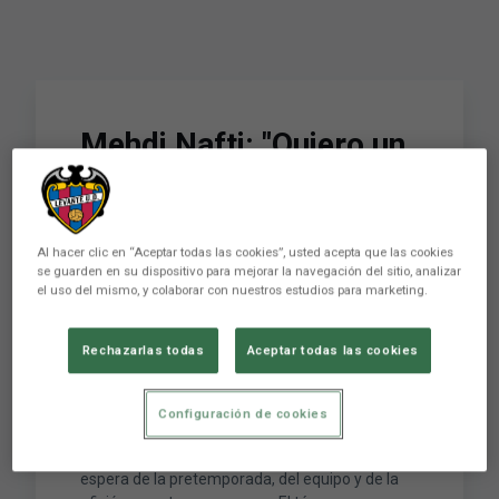
Mehdi Nafti: "Quiero un
equipo intenso,
ordenado y agresivo
Al hacer clic en “Aceptar todas las cookies”, usted acepta que las cookies
con el que el aficionado
se guarden en su dispositivo para mejorar la navegación del sitio, analizar
el uso del mismo, y colaborar con nuestros estudios para marketing.
se sienta identificado"
Rechazarlas todas
Aceptar todas las cookies
El Levante UD comenzará el trabajo de
pretemporada el próximo lunes y, a escasos
Configuración de cookies
días de ponerse el traje de faena, el entrenador
levantinista Mehdi Nafti ha analizado lo que
espera de la pretemporada, del equipo y de la