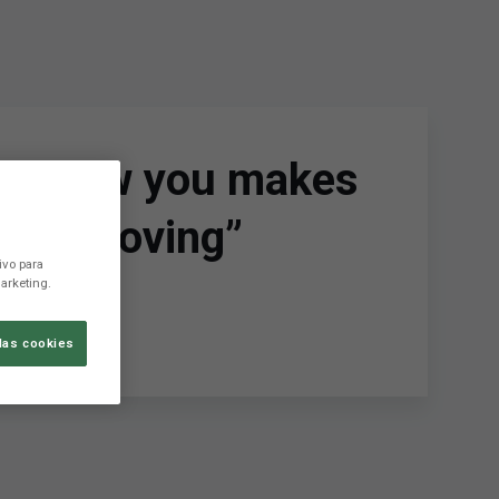
ple show you makes
p improving”
ivo para
arketing.
las cookies