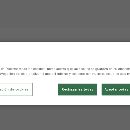
nd”: “The affection peo
and more motivated to kee
c en “Aceptar todas las cookies”, usted acepta que las cookies se guarden en su disposit
avegación del sitio, analizar el uso del mismo, y colaborar con nuestros estudios para m
e que uno tenga ganas y motivación de seguir creciendo"
ación de cookies
Rechazarlas todas
Aceptar todas 