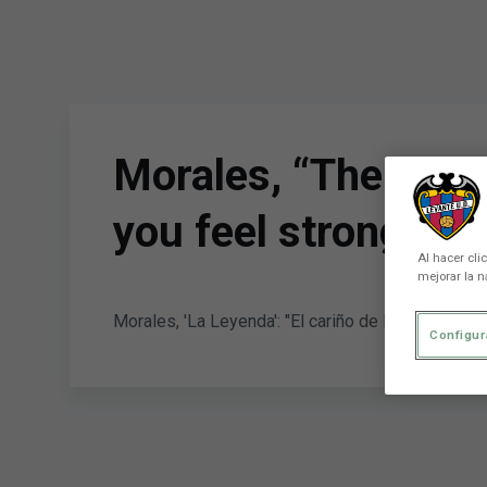
Skip to main content
Morales, “The Lege
you feel stronger 
Al hacer cli
mejorar la n
Morales, 'La Leyenda': "El cariño de la gente hac
Configur