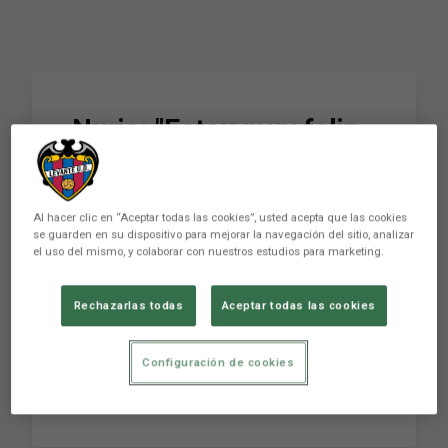
Nuria: "Estoy muy feliz,
los tres años de
renovación significan
Al hacer clic en “Aceptar todas las cookies”, usted acepta que las cookies
que el Levante UD
se guarden en su dispositivo para mejorar la navegación del sitio, analizar
el uso del mismo, y colaborar con nuestros estudios para marketing.
confía mucho en mí"
Rechazarlas todas
Aceptar todas las cookies
Nuria: "Estoy muy feliz, los tres años de
Configuración de cookies
renovación significan que el Levante UD confía
mucho en mí"