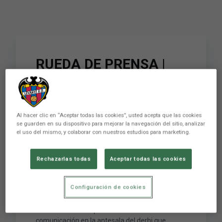
RUEDA DE PRENSA |
Paco López:
"Afrontamos el partido
como un reto, siendo un
Al hacer clic en “Aceptar todas las cookies”, usted acepta que las cookies
se guarden en su dispositivo para mejorar la navegación del sitio, analizar
equipo y con el apoyo
el uso del mismo, y colaborar con nuestros estudios para marketing.
de nuestra gente"
Rechazarlas todas
Aceptar todas las cookies
Configuración de cookies
Paco López y Albert Celades comparecieron de
forma conjunta en la sala de prensa del Estadio
Ciutat de València para atender a los medios de
comunicación en la antesala del derbi que