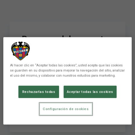
Resumen del encuentro
Levante UD B-RCD
Mallorca B
Al hacer clic en “Aceptar todas las cookies”, usted acepta que las cookies
se guarden en su dispositivo para mejorar la navegación del sitio, analizar
el uso del mismo, y colaborar con nuestros estudios para marketing.
El Levante UD B se impuso por 3-1 al RCD
Mallorca en el encuentro disputado en la
Rechazarlas todas
Aceptar todas las cookies
mañana de ayer en la Ciudad Deportiva, con
goles de Mateo (p.p.), Provencio y Roger. Con
este triunfo, los de José Gómez encadenan su
Configuración de cookies
novena jornada consecutiva sin conocer