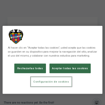
Roger: "Its nice to have
the black and white
shirt back again"
Al hacer clic en “Aceptar todas las cookies”, usted acepta que las cookies
se guarden en su dispositivo para mejorar la navegación del sitio, analizar
el uso del mismo, y colaborar con nuestros estudios para marketing.
Roger: "Es bonito recuperar la camiseta
Rechazarlas todas
Aceptar todas las cookies
blanquinegra"
Configuración de cookies
There are no reactions yet. Be the first!