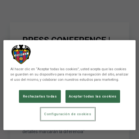
PRESS CONFERENCE |
Alessio Lisci: "It’s going
to be a very even,
Al hacer clic en “Aceptar todas las cookies”, usted acepta que las cookies
balanced match. The
se guarden en su dispositivo para mejorar la navegación del sitio, analizar
el uso del mismo, y colaborar con nuestros estudios para marketing.
finer points will mark
the difference”
Rechazarlas todas
Aceptar todas las cookies
Configuración de cookies
RUEDA DE PRENSA | Alessio Lisci: "Va a ser un
partido muy equilibrado, muy igualado. Los
detalles marcarán la diferencia"