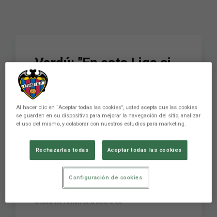
Verdú: "En esta Liga si
ganas dos partidos en
seguida cambia tu
Al hacer clic en “Aceptar todas las cookies”, usted acepta que las cookies
posición”
se guarden en su dispositivo para mejorar la navegación del sitio, analizar
el uso del mismo, y colaborar con nuestros estudios para marketing.
Es un axioma; una especie de aforismo que
Rechazarlas todas
Aceptar todas las cookies
presenta Joan Verdú y al que se aferra con
fuerza a tenor de las evidencias existentes en la
Configuración de cookies
competición liguera. “En esta Liga si ganas dos
partidos en seguida cambia tu posición”. El
atacante reflexiona sobre es