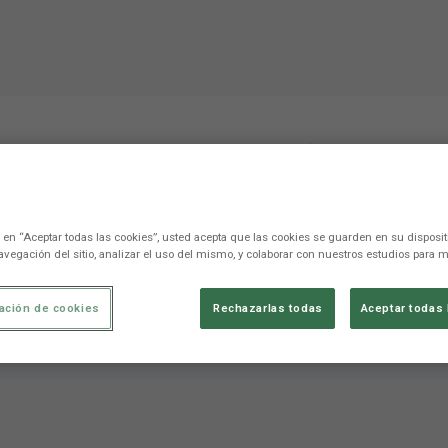
 Javi Pereira: “We don'
ys left, 75 points "
c en “Aceptar todas las cookies”, usted acepta que las cookies se guarden en su disposit
avegación del sitio, analizar el uso del mismo, y colaborar con nuestros estudios para m
irar hacia atrás. Nos quedan 25 jornadas, 75 puntos”
ación de cookies
Rechazarlas todas
Aceptar todas 