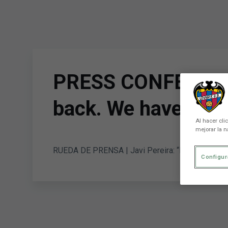
Skip to main content
PRESS CONFERENCE |
back. We have 25 da
Al hacer cli
mejorar la n
RUEDA DE PRENSA | Javi Pereira: “No queremos m
Configur