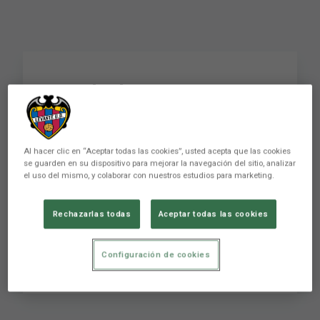
Rueda de prensa
Levante UD 1 - FC
Barcelona 2 // J34
Al hacer clic en “Aceptar todas las cookies”, usted acepta que las cookies
LigaBBVA 2011-12
se guarden en su dispositivo para mejorar la navegación del sitio, analizar
el uso del mismo, y colaborar con nuestros estudios para marketing.
Rechazarlas todas
Aceptar todas las cookies
Escucha las declaraciones de Juan Ignacio
Martínez y Pep Guardiola tras el Levante UD 1 -
FC Barcelona 2 // J34 LigaBBVA 2011-12
Configuración de cookies