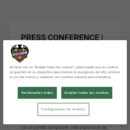
PRESS CONFERENCE |
Paco López: “We are
starting off with a
complicated match. We
Al hacer clic en “Aceptar todas las cookies”, usted acepta que las cookies
se guarden en su dispositivo para mejorar la navegación del sitio, analizar
have to do things really
el uso del mismo, y colaborar con nuestros estudios para marketing.
well to be able to take
Rechazarlas todas
Aceptar todas las cookies
the three points”
Configuración de cookies
RUEDA DE PRENSA | Paco López: "Empezamos
con un partido complicado. Habrá que hacer las