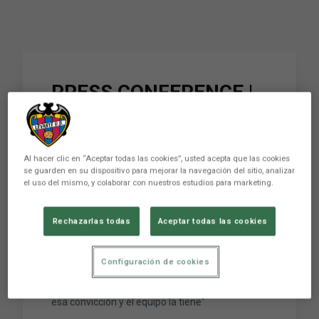
PRESS CONFERENCE |
Paco López: "The most
important thing is to
Al hacer clic en “Aceptar todas las cookies”, usted acepta que las cookies
believe in yourself,
se guarden en su dispositivo para mejorar la navegación del sitio, analizar
el uso del mismo, y colaborar con nuestros estudios para marketing.
have faith...and the
team does”
Rechazarlas todas
Aceptar todas las cookies
Configuración de cookies
RUEDA DE PRENSA | Paco López: "Lo más
importante es creer en lo que uno hace, tener
esa convicción y el equipo la tiene"