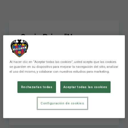
Sonia Prim: "Nos
quedan dos balas y no
lo vamos a poner fácil"
Al hacer clic en “Aceptar todas las cookies”, usted acepta que las cookies
se guarden en su dispositivo para mejorar la navegación del sitio, analizar
el uso del mismo, y colaborar con nuestros estudios para marketing.
La capitana del Levante UD Femenino, Sonia
Prim, también pasaba por zona mixta para dejar
Rechazarlas todas
Aceptar todas las cookies
sus impresiones acerca de la derrota frente al
Valencia CF en el derbi femenino. Al ser
preguntada por la presencia de un gran número
Configuración de cookies
de aficionados en las gradas, S