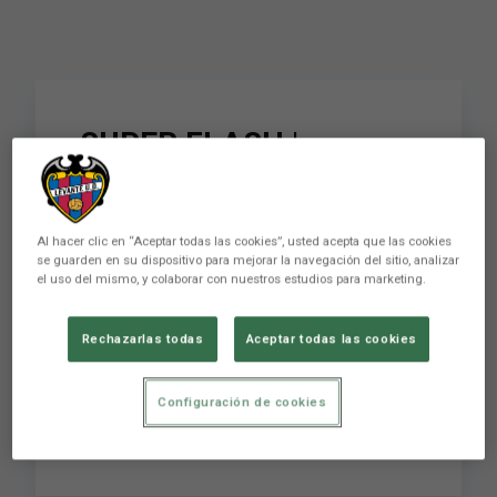
SUPER FLASH |
Postigo: "Matches like
this really hurt, but we
Al hacer clic en “Aceptar todas las cookies”, usted acepta que las cookies
have to be positive
se guarden en su dispositivo para mejorar la navegación del sitio, analizar
el uso del mismo, y colaborar con nuestros estudios para marketing.
about the effort made"
Rechazarlas todas
Aceptar todas las cookies
SUPER FLASH | Postigo: "Partidos así duelen
Configuración de cookies
más, tenemos que sacar lo positivo del
esfuerzo realizado"