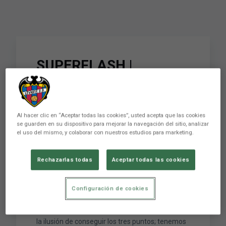
SUPERFLASH |
Morales: "We hoped to
get the three points in
Al hacer clic en “Aceptar todas las cookies”, usted acepta que las cookies
our first match back at
se guarden en su dispositivo para mejorar la navegación del sitio, analizar
el uso del mismo, y colaborar con nuestros estudios para marketing.
home; we have to carry
on pressing against
Rechazarlas todas
Aceptar todas las cookies
Elche"
Configuración de cookies
SUPERFLASH | Morales: "Volvíamos a casa con
la ilusión de conseguir los tres puntos; tenemos