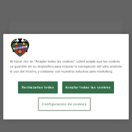
Tevenet: "El del Lleida
Esportiu es uno de los
partidos marcados en
Al hacer clic en “Aceptar todas las cookies”, usted acepta que las cookies
se guarden en su dispositivo para mejorar la navegación del sitio, analizar
el calendario"
el uso del mismo, y colaborar con nuestros estudios para marketing.
Rechazarlas todas
Aceptar todas las cookies
Tevenet: "El del Lleida Esportiu es uno de los
partidos marcados en el calendario"
Configuración de cookies