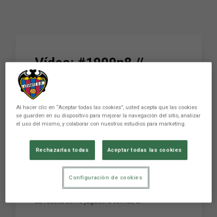
Vídeo: #1909n8 //
Maider Castillo;
jugadora, capitana y
Al hacer clic en “Aceptar todas las cookies”, usted acepta que las cookies
entrenadora
se guarden en su dispositivo para mejorar la navegación del sitio, analizar
el uso del mismo, y colaborar con nuestros estudios para marketing.
Maider Castillo es una de las protagonistas del
Rechazarlas todas
Aceptar todas las cookies
mes de enero de milnovecientosnueve, la
revista oficial del club. A través del artículo
Configuración de cookies
publicado, conocemos cómo la jugadora ha
podido compaginar durante los últimos meses
su faceta como jugadora con las cl