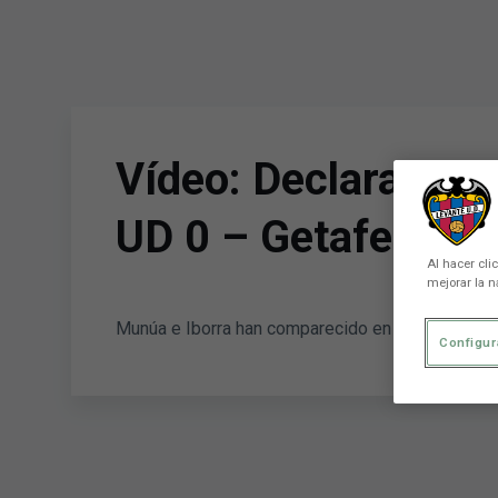
Skip to main content
Vídeo: Declaracion
UD 0 – Getafe CF 0
Al hacer cli
mejorar la n
Munúa e Iborra han comparecido en zona mixta al 
Configur