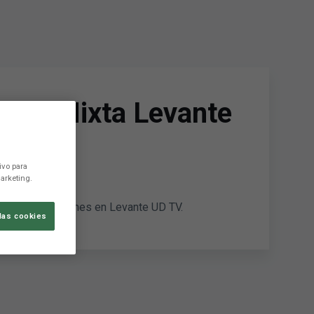
Zona Mixta Levante
ivo para
arketing.
s sus declaraciones en Levante UD TV.
las cookies