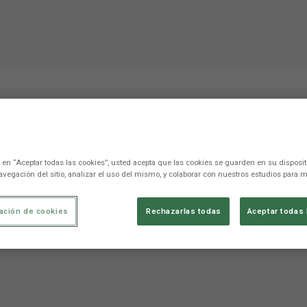
es de Munúa e Iborra en 
 // J26 Liga BBVA
c en “Aceptar todas las cookies”, usted acepta que las cookies se guarden en su disposit
avegación del sitio, analizar el uso del mismo, y colaborar con nuestros estudios para m
término del partido entre Levante UD y Getafe CF. No te pierda
ación de cookies
Rechazarlas todas
Aceptar todas 