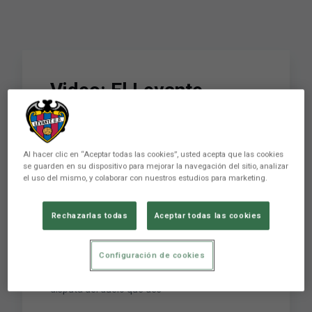
Video: El Levante,
presente en el pregón
de la IXL edición del
Al hacer clic en “Aceptar todas las cookies”, usted acepta que las cookies
Trofeo Colombino
se guarden en su dispositivo para mejorar la navegación del sitio, analizar
el uso del mismo, y colaborar con nuestros estudios para marketing.
La Casa Colón de Huelva acogió la puesta de
Rechazarlas todas
Aceptar todas las cookies
largo de la IXL edición del Trofeo Colombino.
Este prestigioso e histórico torneo, que reúne al
Configuración de cookies
Recreativo de Huelva, Pescara, Olhaenense y
Levante quedará inaugurado esta tarde con la
disputa del duelo que des