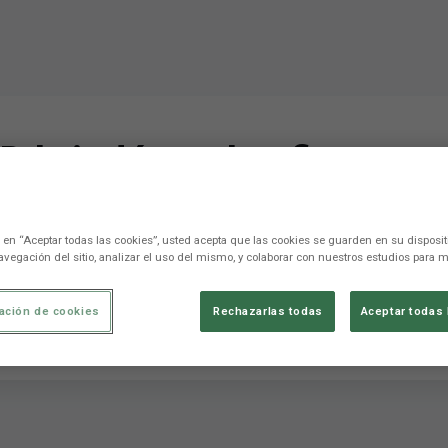
D brindó por las fiestas 
c en “Aceptar todas las cookies”, usted acepta que las cookies se guarden en su disposit
avegación del sitio, analizar el uso del mismo, y colaborar con nuestros estudios para m
dicional cena de Navidad en el hotel NH Las Artes. La totalidad
ación de cookies
Rechazarlas todas
Aceptar todas 
undación, José Manuel Fuertes, el cuerpo técn