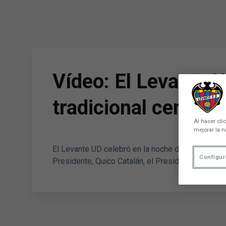
Skip to main content
Vídeo: El Levante U
tradicional cena
Al hacer cli
mejorar la n
El Levante UD celebró en la noche de ayer su tra
Configur
Presidente, Quico Catalán, el Presidente de la F