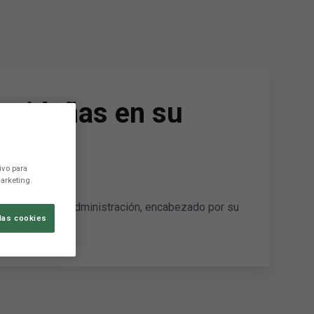
navideñas en su
ivo para
arketing.
 del Consejo de Administración, encabezado por su
las cookies