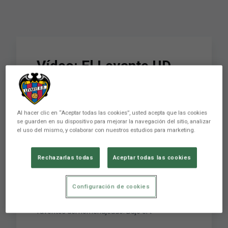
Vídeo: El Levante UD
homenajea a Salva
Regües en el Ciutat de
Al hacer clic en “Aceptar todas las cookies”, usted acepta que las cookies
València
se guarden en su dispositivo para mejorar la navegación del sitio, analizar
el uso del mismo, y colaborar con nuestros estudios para marketing.
Familia, amigos y levantinistas han rendido un
Rechazarlas todas
Aceptar todas las cookies
emotivo homenaje esta noche a Salva Regües,
memoria granota, en la mesa redonda
Configuración de cookies
organizada por el Levante UD en el estadio
Ciutat de València, sin duda uno de los lugares
favoritos del homenajeado. Bajo el t