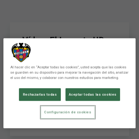
Vídeo: El Levante UD
presenta el Calendario
Solidario 2014
Al hacer clic en “Aceptar todas las cookies”, usted acepta que las cookies
se guarden en su dispositivo para mejorar la navegación del sitio, analizar
el uso del mismo, y colaborar con nuestros estudios para marketing.
El Levante UD ha presentado este mediodía el
Calendario Solidario 2014 que se ha
Rechazarlas todas
Aceptar todas las cookies
confeccionado con la participación de la
totalidad de la primera plantilla levantinista y
cuerpo técnico y con la colaboración de
Configuración de cookies
AVAPACE (Asociación Valenciana de Ayuda a la