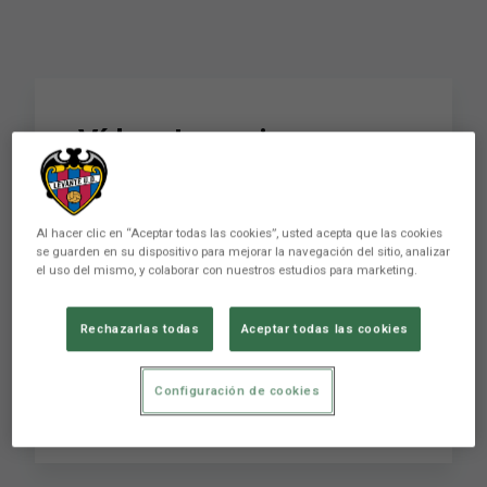
Vídeo: La mejores
imágenes de la primera
jornada del
Al hacer clic en “Aceptar todas las cookies”, usted acepta que las cookies
Campeonato TODOS
se guarden en su dispositivo para mejorar la navegación del sitio, analizar
el uso del mismo, y colaborar con nuestros estudios para marketing.
JUGAMOS
Rechazarlas todas
Aceptar todas las cookies
Vídeo: La mejores imágenes de la primera
Configuración de cookies
jornada del Campeonato TODOS JUGAMOS