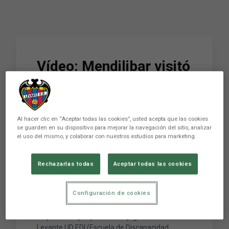
Vídeo: Mendilibar visitó
al Levante UD EDI antes
del Campeonato de
España de Fútbol 7
Al hacer clic en “Aceptar todas las cookies”, usted acepta que las cookies
se guarden en su dispositivo para mejorar la navegación del sitio, analizar
Unificado Special
el uso del mismo, y colaborar con nuestros estudios para marketing.
Oylmpics
Rechazarlas todas
Aceptar todas las cookies
Configuración de cookies
José Luis Mendilibar junto con el segundo
entrenador levantinista, Iñaki Bea, han dado una
sorpresa muy especial a los jugadores del
Levante UD EDI (Escuela de Discapacidad