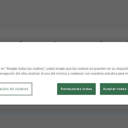
ra los mejores coches c
del Real Madrid
c en “Aceptar todas las cookies”, usted acepta que las cookies se guarden en su disposit
avegación del sitio, analizar el uso del mismo, y colaborar con nuestros estudios para m
én García, un apasionado de los coches de leyenda, aprovechó para
ación de cookies
Rechazarlas todas
Aceptar todas 
de València. El levantinista ha comparad