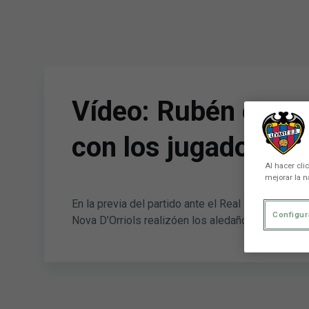
Skip to main content
Vídeo: Rubén compa
con los jugadores 
Al hacer cli
mejorar la n
En la previa del partido ante el Real Madrid, Rub
Configur
Nova D’Orriols realizóen los aledaños del Ciutat 