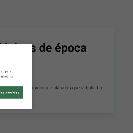
lásicos de época
ivo para
arketing.
 visitar la exposición de clásicos que la Falla La
las cookies